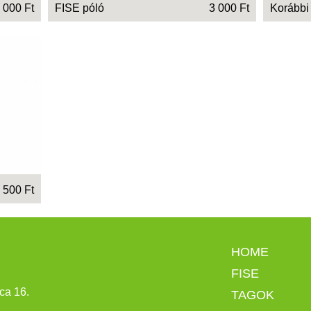
 000 Ft
FISE póló
3 000 Ft
Korábbi
 500 Ft
HOME
FISE
ca 16.
TAGOK