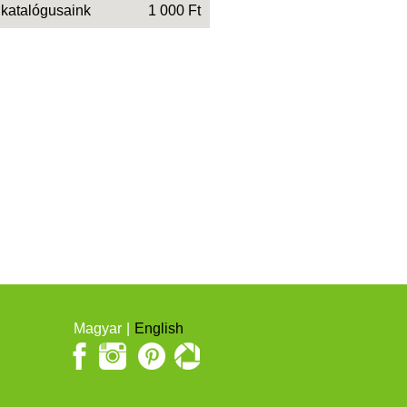
 katalógusaink
1 000 Ft
Magyar
English