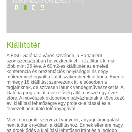
EGY FOTÓKIÁLLÍTÁS
1
2
3
4
Kiállítótér
A FISE Galéria a város szívében, a Parlament
szomszédságában helyezkedik el – itt állítunk ki már
több mint 25 éve. A 60m2-es kiállítótér az emeleti
konferencia és prezentációs helyiséggel és négy
műteremmel együtt a fiatal szakemberek otthona. Évente
mintegy 18 kiállítást szervezünk itt, elsősorban a
tagjainknak, de szívesen látunk vendégművészeket is. A
Galéria programját a vezetőség állítja össze egy évre
előre. A művészek októberben pályázhatnak a következő
évi kiállítási lehetőségre egy projekt-leírással és a
tervezett bemutató fotóanyagával.
Mivel non-profit szervezet vagyunk, anyagi támogatást
nem tudunk nyújtani a kiállításhoz. Ennek ellenére nagy
az érdeklődés a kiállítási lehetőség iránt és a legjobb