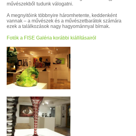
művészekből tudunk válogatni.
A megnyitóink többnyire háromhetente, keddenként
vannak – a művészek és a művészetbarátok számára
ezek a találkozások nagy hagyománnyal bírnak.
Fotók a FISE Galéria korábbi kiállításairól