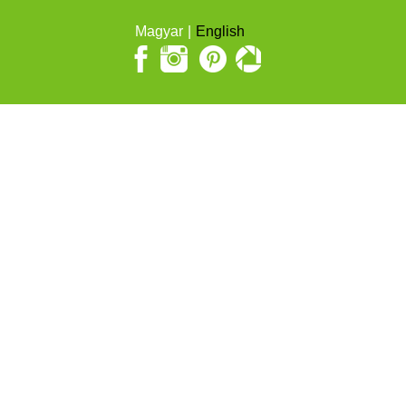
Magyar
English